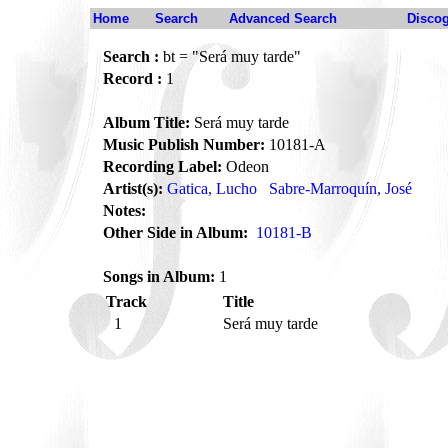
Home
Search
Advanced Search
Disco
Search :
bt = "Será muy tarde"
Record :
1
Album Title:
Será muy tarde
Music Publish Number:
10181-A
Recording Label:
Odeon
Artist(s):
Gatica, Lucho
Sabre-Marroquín, José
Notes:
Other Side in Album:
10181-B
Songs in Album:
1
Track
Title
1
Será muy tarde