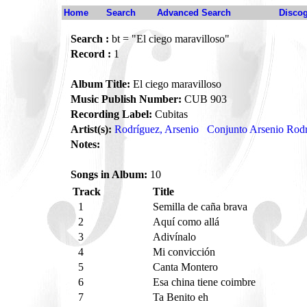
Home
Search
Advanced Search
Disco
Search :
bt = "El ciego maravilloso"
Record :
1
Album Title:
El ciego maravilloso
Music Publish Number:
CUB 903
Recording Label:
Cubitas
Artist(s):
Rodríguez, Arsenio
Conjunto Arsenio Rod
Notes:
Songs in Album:
10
Track
Title
1
Semilla de caña brava
2
Aquí como allá
3
Adivínalo
4
Mi convicción
5
Canta Montero
6
Esa china tiene coimbre
7
Ta Benito eh