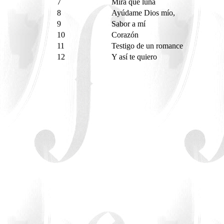
7
Mira que luna
8
Ayúdame Dios mío,
9
Sabor a mí
10
Corazón
11
Testigo de un romance
12
Y así te quiero