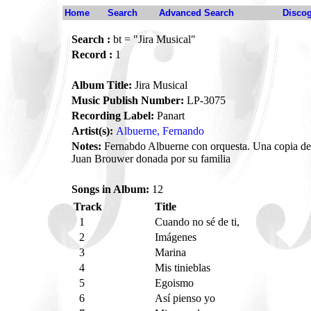
Home
Search
Advanced Search
Disco
Search :
bt = "Jira Musical"
Record :
1
Album Title:
Jira Musical
Music Publish Number:
LP-3075
Recording Label:
Panart
Artist(s):
Albuerne, Fernando
Notes:
Fernabdo Albuerne con orquesta. Una copia de 
Juan Brouwer donada por su familia
Songs in Album:
12
Track
Title
1
Cuando no sé de ti,
2
Imágenes
3
Marina
4
Mis tinieblas
5
Egoismo
6
Así pienso yo