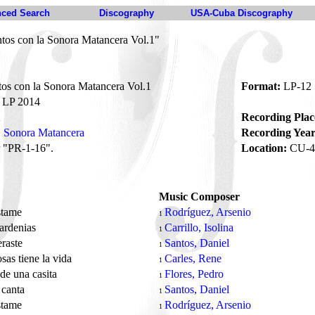
ced Search
Discography
USA-Cuba Discography
tos con la Sonora Matancera Vol.1"
os con la Sonora Matancera Vol.1
Format:
LP-12
LP 2014
Recording Plac
Sonora Matancera
Recording Year
 "PR-1-16".
Location:
CU-4
Music Composer
stame
Rodríguez, Arsenio
1
ardenias
Carrillo, Isolina
1
eraste
Santos, Daniel
1
sas tiene la vida
Carles, Rene
1
de una casita
Flores, Pedro
1
 canta
Santos, Daniel
1
stame
Rodríguez, Arsenio
1