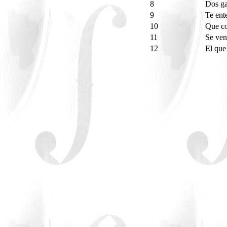
8
Dos g
9
Te ent
10
Que co
11
Se ven
12
El que