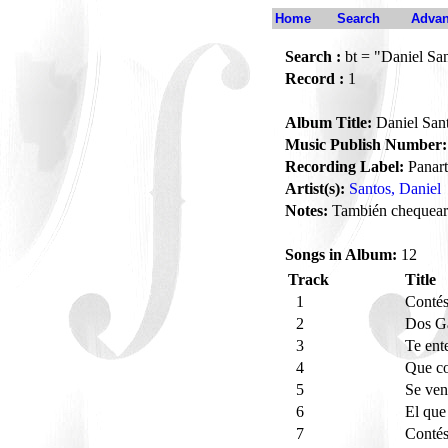
Home
Search
Advan
Search :
bt = "Daniel San
Record :
1
Album Title:
Daniel Sant
Music Publish Number:
Recording Label:
Panart
Artist(s):
Santos, Daniel
Notes:
También chequear
Songs in Album:
12
Track
Title
1
Conté
2
Dos G
3
Te ent
4
Que co
5
Se ven
6
El que
7
Conté