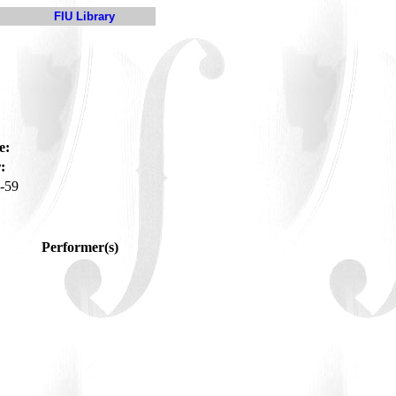
FIU Library
e:
:
-59
Performer(s)