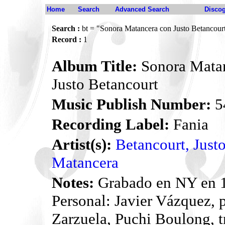
Home
Search
Advanced Search
Disco
Search :
bt = "Sonora Matancera con Justo Betancour
Record :
1
Album Title:
Sonora Mata
Justo Betancourt
Music Publish Number:
5
Recording Label:
Fania
Artist(s):
Betancourt, Just
Matancera
Notes:
Grabado en NY en 
Personal: Javier Vázquez, p
Zarzuela, Puchi Boulong, t