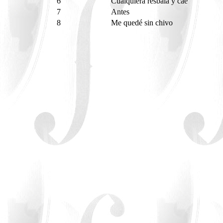
6
Cualquiera resbala y cae
7
Antes
8
Me quedé sin chivo