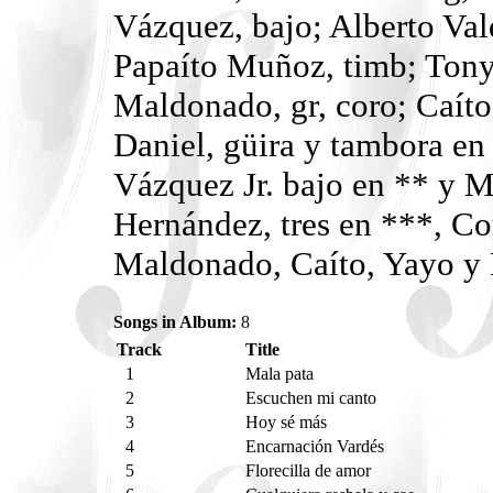
Vázquez, bajo; Alberto Val
Papaíto Muñoz, timb; Ton
Maldonado, gr, coro; Caíto
Daniel, güira y tambora en 
Vázquez Jr. bajo en ** y M
Hernández, tres en ***, Co
Maldonado, Caíto, Yayo y 
Songs in Album:
8
Track
Title
1
Mala pata
2
Escuchen mi canto
3
Hoy sé más
4
Encarnación Vardés
5
Florecilla de amor