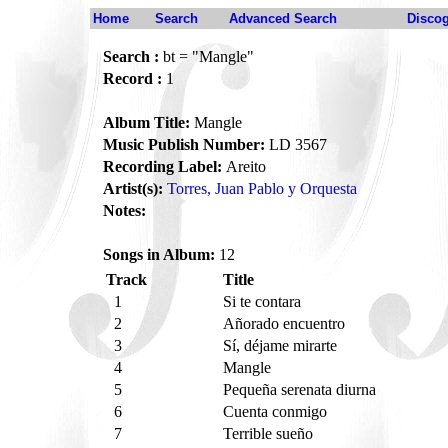
Home
Search
Advanced Search
Disco
Search :
bt = "Mangle"
Record :
1
Album Title:
Mangle
Music Publish Number:
LD 3567
Recording Label:
Areito
Artist(s):
Torres, Juan Pablo y Orquesta
Notes:
Songs in Album:
12
Track
Title
1
Si te contara
2
Añorado encuentro
3
Sí, déjame mirarte
4
Mangle
5
Pequeña serenata diurna
6
Cuenta conmigo
7
Terrible sueño