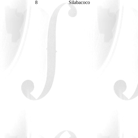
8
Silabacoco