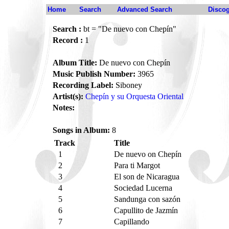
Home
Search
Advanced Search
Disco
Search :
bt = "De nuevo con Chepín"
Record :
1
Album Title:
De nuevo con Chepín
Music Publish Number:
3965
Recording Label:
Siboney
Artist(s):
Chepín y su Orquesta Oriental
Notes:
Songs in Album:
8
Track
Title
1
De nuevo on Chepín
2
Para ti Margot
3
El son de Nicaragua
4
Sociedad Lucerna
5
Sandunga con sazón
6
Capullito de Jazmín
7
Capillando