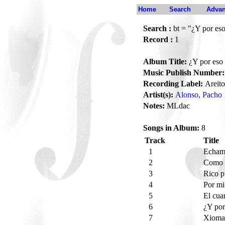
Home
Search
Advan
Search :
bt = "¿Y por es
Record :
1
Album Title:
¿Y por eso
Music Publish Number:
Recording Label:
Areito
Artist(s):
Alonso, Pacho
Notes:
MLdac
Songs in Album:
8
Track
Title
1
Echame
2
Como 
3
Rico p
4
Por mi
5
El cua
6
¿Y por
7
Xiomar