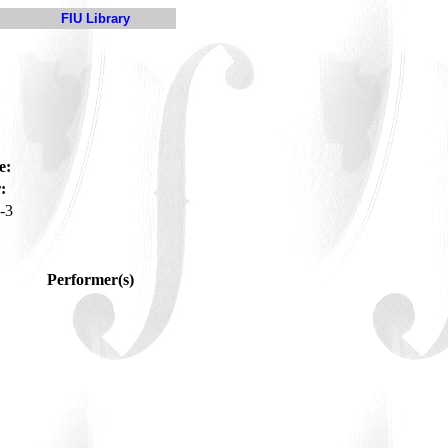
FIU Library
e:
:
-3
Performer(s)