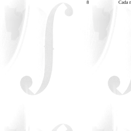
8
Cada n