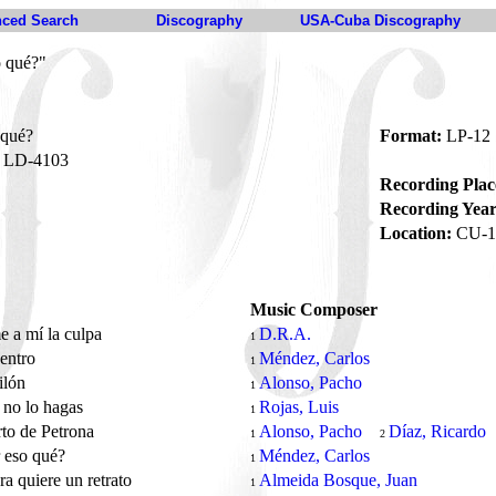
ced Search
Discography
USA-Cuba Discography
o qué?"
 qué?
Format:
LP-12
LD-4103
Recording Plac
Recording Year
Location:
CU-1
Music Composer
 a mí la culpa
D.R.A.
1
entro
Méndez, Carlos
1
ilón
Alonso, Pacho
1
 no lo hagas
Rojas, Luis
1
rto de Petrona
Alonso, Pacho
Díaz, Ricardo
1
2
 eso qué?
Méndez, Carlos
1
a quiere un retrato
Almeida Bosque, Juan
1