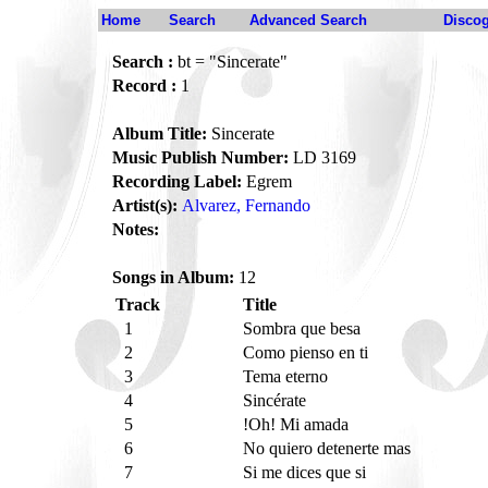
Home
Search
Advanced Search
Disco
Search :
bt = "Sincerate"
Record :
1
Album Title:
Sincerate
Music Publish Number:
LD 3169
Recording Label:
Egrem
Artist(s):
Alvarez, Fernando
Notes:
Songs in Album:
12
Track
Title
1
Sombra que besa
2
Como pienso en ti
3
Tema eterno
4
Sincérate
5
!Oh! Mi amada
6
No quiero detenerte mas
7
Si me dices que si