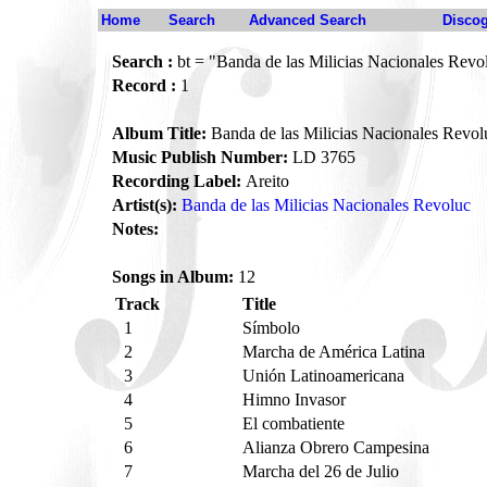
Home
Search
Advanced Search
Disco
Search :
bt = "Banda de las Milicias Nacionales Revo
Record :
1
Album Title:
Banda de las Milicias Nacionales Revol
Music Publish Number:
LD 3765
Recording Label:
Areito
Artist(s):
Banda de las Milicias Nacionales Revoluc
Notes:
Songs in Album:
12
Track
Title
1
Símbolo
2
Marcha de América Latina
3
Unión Latinoamericana
4
Himno Invasor
5
El combatiente
6
Alianza Obrero Campesina
7
Marcha del 26 de Julio