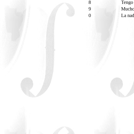
8
Tengo 
9
Mucho
0
La nad