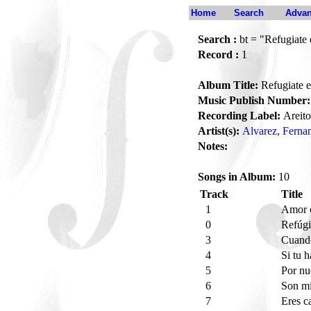
Home
Search
Advan
Search :
bt = "Refugiate 
Record :
1
Album Title:
Refugiate 
Music Publish Number:
Recording Label:
Areito
Artist(s):
Alvarez, Ferna
Notes:
Songs in Album:
10
Track
Title
1
Amor 
0
Refúgi
3
Cuand
4
Si tu 
5
Por nu
6
Son mi
7
Eres c