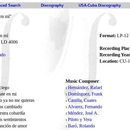
ced Search
Discography
USA-Cuba Discography
en mí"
en mí
Format:
LP-12
LD 4006
Recording Plac
ndo
Recording Year
Location:
CU-1
Music Composer
ciego
Hernández, Rafael
1
ate en mi
Domínguez, Frank
1
o ya no me quieras
Castilla, Cuates
1
has cambiado
Alvarez, Fernando
1
estra cobardía
Méndez, José A.
1
s sentimientos
Piloto y Vera
1
anción de amor
Baró, Rolando
1