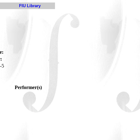
FIU Library
e:
:
-5
Performer(s)