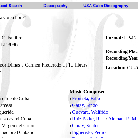
ced Search
Discography
USA-Cuba Discography
a Cuba libre"
 Cuba libre
Format:
LP-12
LP 3096
Recording Plac
Recording Year
por Dimas y Carmen Figueredo a FIU library.
Location:
CU-5
.
Music Composer
 se fue de Cuba
Frometa, Billo
1
yamesa
Garay, Sindo
1
 querida
Guevara, Walfrido
1
aíso es mi Cuba
Ruíz Padre, R.
Alemán, R. M.
1
2
 Virgen del Cobre
Garay, Sindo
1
 nacional Cubano
Figueredo, Pedro
1