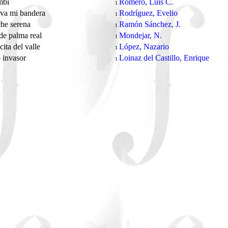
mbi
Romero, Luis C.
1
va mi bandera
Rodríguez, Evelio
1
he serena
Ramón Sánchez, J.
1
de palma real
Mondejar, N.
1
cita del valle
López, Nazario
1
 invasor
Loinaz del Castillo, Enrique
1