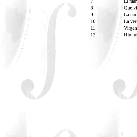
7
El ma
8
Que vi
9
La noc
10
La ver
11
Virgen
12
Himno