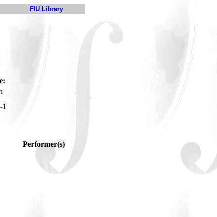
FIU Library
e:
:
-1
Performer(s)