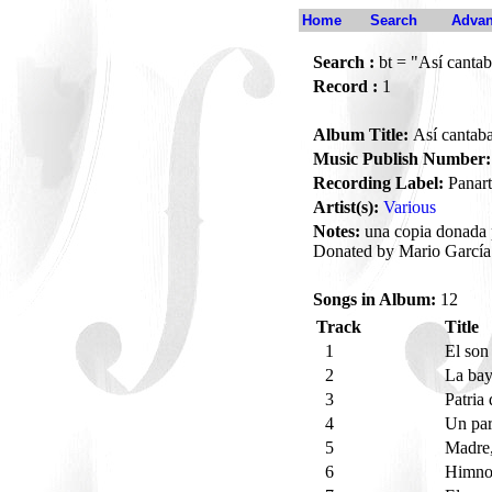
Home
Search
Advan
Search :
bt = "Así cantab
Record :
1
Album Title:
Así cantaba
Music Publish Number:
Recording Label:
Panart
Artist(s):
Various
Notes:
una copia donada 
Donated by Mario García
Songs in Album:
12
Track
Title
1
El son
2
La ba
3
Patria
4
Un par
5
Madre,
6
Himno