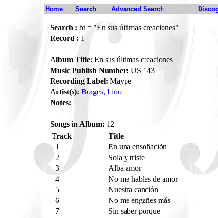
Home
Search
Advanced Search
Disco
Search :
bt = "En sus últimas creaciones"
Record :
1
Album Title:
En sus últimas creaciones
Music Publish Number:
US 143
Recording Label:
Maype
Artist(s):
Borges, Lino
Notes:
Songs in Album:
12
Track
Title
1
En una ensoñación
2
Sola y triste
3
Alba amor
4
No me hables de amor
5
Nuestra canción
6
No me engañes más
7
Sin saber porque