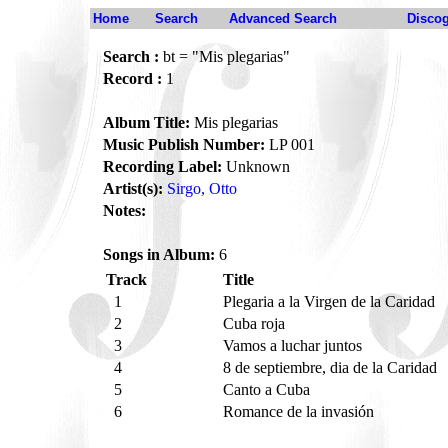
Home
Search
Advanced Search
Disco
Search :
bt = "Mis plegarias"
Record :
1
Album Title:
Mis plegarias
Music Publish Number:
LP 001
Recording Label:
Unknown
Artist(s):
Sirgo, Otto
Notes:
Songs in Album:
6
Track
Title
1
Plegaria a la Virgen de la Caridad
2
Cuba roja
3
Vamos a luchar juntos
4
8 de septiembre, dia de la Caridad
5
Canto a Cuba
6
Romance de la invasión