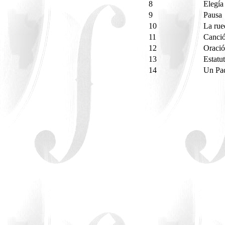
8
Elegía
9
Pausa
10
La rue
11
Canció
12
Oraci
13
Estatu
14
Un Pad