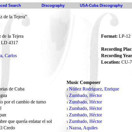
ced Search
Discography
USA-Cuba Discography
z de la Tejera"
 de la Tejera
Format:
LP-12
LD 4317
Recording Plac
ra, Carlos
Recording Year
Location:
CU-7
Music Composer
orias de Cuba
Núñez Rodríguez, Enrique
1
agua
Zumbado, Héctor
1
nto por el cambio de turno
Zumbado, Héctor
1
fé
Zumbado, Héctor
1
ipan
Zumbado, Héctor
1
bre que quería enlatar el sol
Zumbado, Héctor
1
El Credo
Nazoa, Aquiles
1