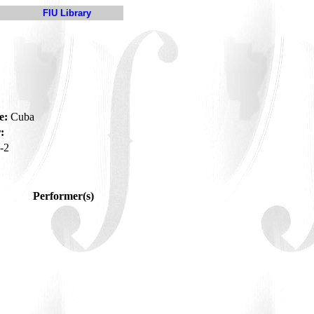
FIU Library
e:
Cuba
:
-2
Performer(s)