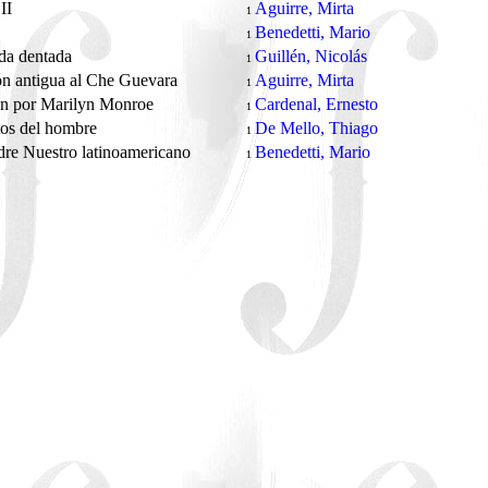
 II
Aguirre, Mirta
1
Benedetti, Mario
1
da dentada
Guillén, Nicolás
1
n antigua al Che Guevara
Aguirre, Mirta
1
ón por Marilyn Monroe
Cardenal, Ernesto
1
tos del hombre
De Mello, Thiago
1
re Nuestro latinoamericano
Benedetti, Mario
1