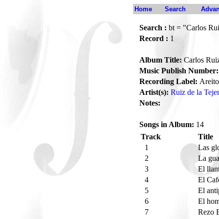
Home
Search
Advan
Search :
bt = "Carlos Rui
Record :
1
Album Title:
Carlos Ruiz
Music Publish Number:
Recording Label:
Areito
Artist(s):
Ruiz de la Teje
Notes:
Songs in Album:
14
Track
Title
1
Las gl
2
La gu
3
El lla
4
El Ca
5
El ant
6
El hom
7
Rezo 