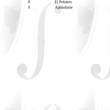
8
El Pelotero
9
Apláudame