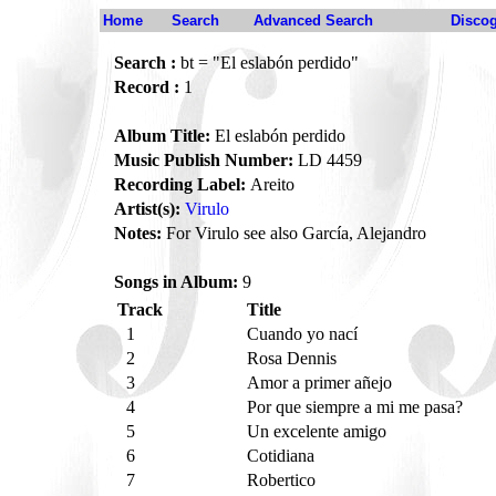
Home
Search
Advanced Search
Disco
Search :
bt = "El eslabón perdido"
Record :
1
Album Title:
El eslabón perdido
Music Publish Number:
LD 4459
Recording Label:
Areito
Artist(s):
Virulo
Notes:
For Virulo see also García, Alejandro
Songs in Album:
9
Track
Title
1
Cuando yo nací
2
Rosa Dennis
3
Amor a primer añejo
4
Por que siempre a mi me pasa?
5
Un excelente amigo
6
Cotidiana
7
Robertico