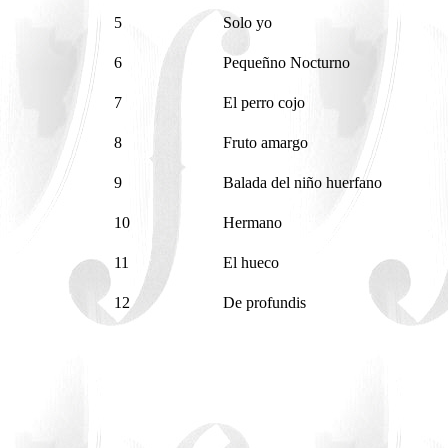
5
Solo yo
6
Pequeñno Nocturno
7
El perro cojo
8
Fruto amargo
9
Balada del niño huerfano
10
Hermano
11
El hueco
12
De profundis