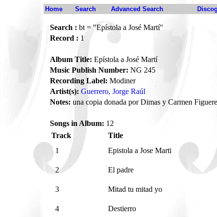
Home
Search
Advanced Search
Disco
Search :
bt = "Epístola a José Martí"
Record :
1
Album Title:
Epístola a José Martí
Music Publish Number:
NG 245
Recording Label:
Modiner
Artist(s):
Guerrero, Jorge Raúl
Notes:
una copia donada por Dimas y Carmen Figuere
Songs in Album:
12
Track
Title
1
Epistola a Jose Marti
2
El padre
3
Mitad tu mitad yo
4
Destierro