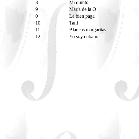
8
Mi quinto
9
María de la O
0
La bien paga
10
Tani
11
Blancas margaritas
12
Yo soy cubano