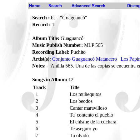
Home
Search
Advanced Search
Disco
Search :
bt = "Guaguancó"
Record :
1
Album Title:
Guaguancó
Music Publish Number:
MLP 565
Recording Label:
Puchito
Artist(s):
Conjunto Guaguancó Matancero
Los Papi
Notes:
= Antilla 565. Una de las copias se encuentra 
Songs in Album:
12
Track
Title
1
Los muñequitos
2
Los beodos
3
Cantar maravilloso
4
Ta' contento el pueblo
5
El chisme de la cuchara
6
Te aseguro yo
7
Tu olvido