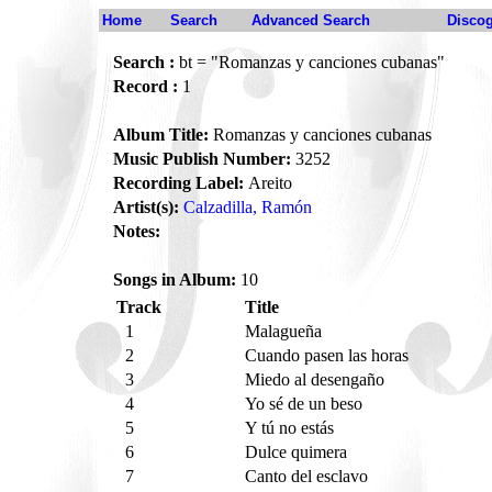
Home
Search
Advanced Search
Disco
Search :
bt = "Romanzas y canciones cubanas"
Record :
1
Album Title:
Romanzas y canciones cubanas
Music Publish Number:
3252
Recording Label:
Areito
Artist(s):
Calzadilla, Ramón
Notes:
Songs in Album:
10
Track
Title
1
Malagueña
2
Cuando pasen las horas
3
Miedo al desengaño
4
Yo sé de un beso
5
Y tú no estás
6
Dulce quimera
7
Canto del esclavo