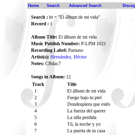
Home
Search
Advanced Search
Disco
Search :
bt = "El álbum de mi vida"
Record :
1
Album Title:
El álbum de mi vida
Music Publish Number:
P-LPM 1021
Recording Label:
Parnaso
Artist(s):
Hernández, Héctor
Notes:
CBdac7
Songs in Album:
12
Track
Title
1
El álbum de mi vida
2
Fuego bajo tu piel
3
Dondequiera que estés
4
La fuerza del querer
5
La silla perdida
6
Tú, la noche y yo
7
La puerta de tu casa