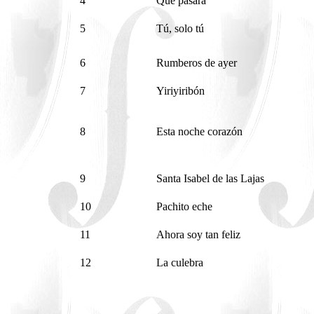
4
Que pasará
5
Tú, solo tú
6
Rumberos de ayer
7
Yiriyiribón
8
Esta noche corazón
9
Santa Isabel de las Lajas
10
Pachito eche
11
Ahora soy tan feliz
12
La culebra