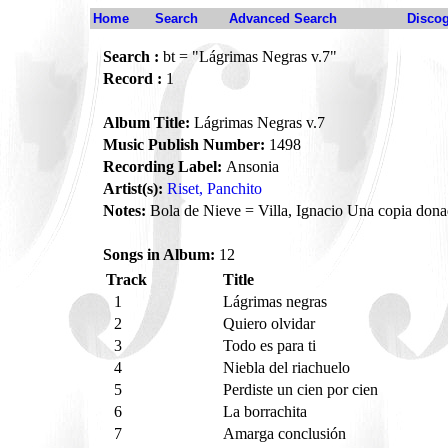
Home
Search
Advanced Search
Disco
Search :
bt = "Lágrimas Negras v.7"
Record :
1
Album Title:
Lágrimas Negras v.7
Music Publish Number:
1498
Recording Label:
Ansonia
Artist(s):
Riset, Panchito
Notes:
Bola de Nieve = Villa, Ignacio Una copia dona
Songs in Album:
12
Track
Title
1
Lágrimas negras
2
Quiero olvidar
3
Todo es para ti
4
Niebla del riachuelo
5
Perdiste un cien por cien
6
La borrachita
7
Amarga conclusión