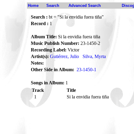
Home
Search
Advanced Search
Disco
Search :
bt = "Si la envidia fuera tiña"
Record :
1
Album Title:
Si la envidia fuera tiña
Music Publish Number:
23-1450-2
Recording Label:
Victor
Artist(s):
Gutiérrez, Julio
Silva, Myrta
Notes:
Other Side in Album:
23-1450-1
Songs in Album:
1
Track
Title
1
Si la envidia fuera tiña