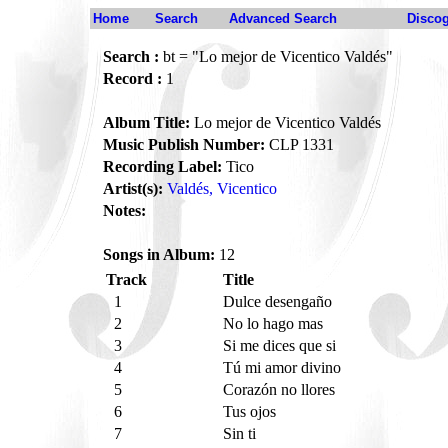
Home
Search
Advanced Search
Disco
Search :
bt = "Lo mejor de Vicentico Valdés"
Record :
1
Album Title:
Lo mejor de Vicentico Valdés
Music Publish Number:
CLP 1331
Recording Label:
Tico
Artist(s):
Valdés, Vicentico
Notes:
Songs in Album:
12
Track
Title
1
Dulce desengaño
2
No lo hago mas
3
Si me dices que si
4
Tú mi amor divino
5
Corazón no llores
6
Tus ojos
7
Sin ti