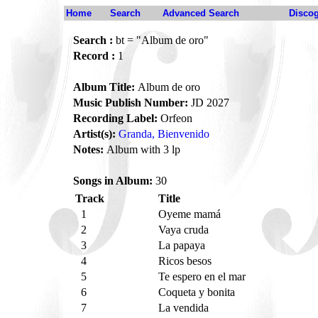
Home
Search
Advanced Search
Disco
Search :
bt = "Album de oro"
Record :
1
Album Title:
Album de oro
Music Publish Number:
JD 2027
Recording Label:
Orfeon
Artist(s):
Granda, Bienvenido
Notes:
Album with 3 lp
Songs in Album:
30
Track
Title
1
Oyeme mamá
2
Vaya cruda
3
La papaya
4
Ricos besos
5
Te espero en el mar
6
Coqueta y bonita
7
La vendida