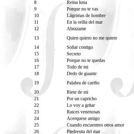
8
Reina luna
9
Porque no te vas
10
Lágrimas de hombre
11
En la orilla del mar
12
Abrazame
13
Quien quiero no me quiere
14
Soñar contigo
15
Secreto
16
Porque no te quedas
17
Todo de mi
18
Dedo de guante
19
Palabra de cariño
20
Riete de mi
21
Por un capricho
22
Lo voy a gritar
23
Raices venenosas
24
Acerquese amigo
25
Cuando encuentres otros amor
26
Piedresita del mar