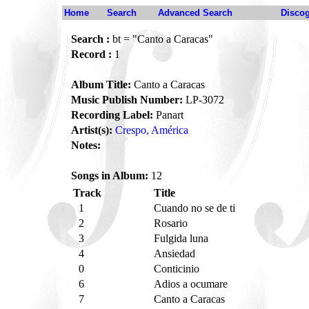
Home
Search
Advanced Search
Disco
Search :
bt = "Canto a Caracas"
Record :
1
Album Title:
Canto a Caracas
Music Publish Number:
LP-3072
Recording Label:
Panart
Artist(s):
Crespo, América
Notes:
Songs in Album:
12
Track
Title
1
Cuando no se de ti
2
Rosario
3
Fulgida luna
4
Ansiedad
0
Conticinio
6
Adios a ocumare
7
Canto a Caracas