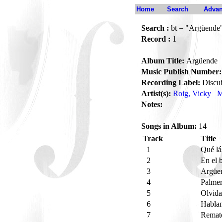
Home
Search
Advan
Search :
bt = "Argüende
Record :
1
Album Title:
Argüende
Music Publish Number:
Recording Label:
Discu
Artist(s):
Roig, Vicky
M
Notes:
Songs in Album:
14
Track
Title
1
Qué lá
2
En el 
3
Argüe
4
Palme
5
Olvid
6
Habl
7
Rema