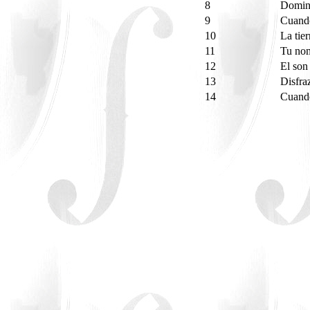
8
Domin
9
Cuando
10
La tie
11
Tu no
12
El son
13
Disfra
14
Cuando