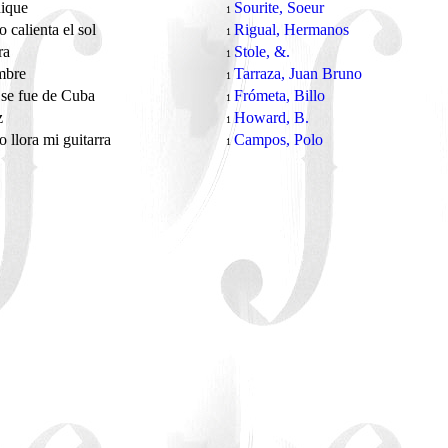
ique
Sourite, Soeur
1
 calienta el sol
Rigual, Hermanos
1
rra
Stole, &.
1
mbre
Tarraza, Juan Bruno
1
 se fue de Cuba
Frómeta, Billo
1
z
Howard, B.
1
 llora mi guitarra
Campos, Polo
1