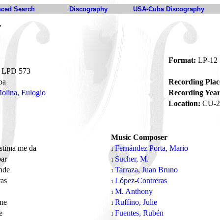
ced Search
Discography
USA-Cuba Discography
"
Format:
LP-12
LPD 573
ba
Recording Plac
olina, Eulogio
Recording Year
Location:
CU-2
Music Composer
stima me da
Fernández Porta, Mario
1
bar
Sucher, M.
1
nde
Tarraza, Juan Bruno
1
ras
López-Contreras
1
a
M. Anthony
1
ame
Ruffino, Julie
1
te
Fuentes, Rubén
1