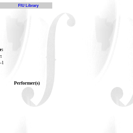
FIU Library
e:
:
-1
Performer(s)