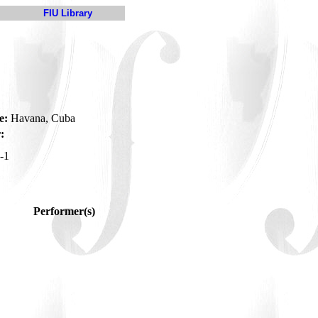
FIU Library
e:
Havana, Cuba
:
-1
Performer(s)