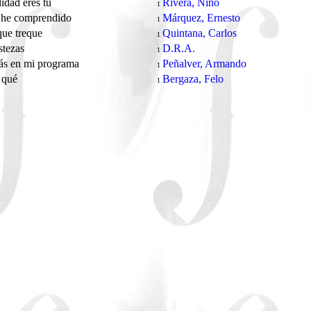
lidad eres tú
Rivera, Niño
1
 he comprendido
Márquez, Ernesto
1
que treque
Quintana, Carlos
1
istezas
D.R.A.
1
ás en mi programa
Peñalver, Armando
1
r qué
Bergaza, Felo
1