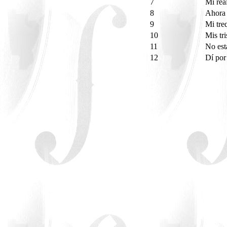
7
Mi rea
8
Ahora
9
Mi tre
10
Mis tr
11
No est
12
Dí po