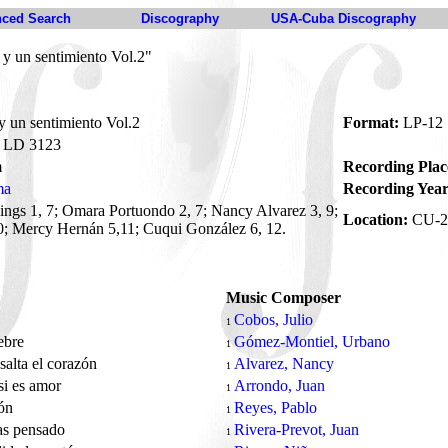
ced Search
Discography
USA-Cuba Discography
 y un sentimiento Vol.2"
y un sentimiento Vol.2
Format:
LP-12
LD 3123
m
Recording Plac
ma
Recording Year
ngs 1, 7; Omara Portuondo 2, 7; Nancy Alvarez 3, 9;
Location:
CU-2
0; Mercy Hernán 5,11; Cuqui González 6, 12.
Music Composer
o
Cobos, Julio
1
iebre
Gómez-Montiel, Urbano
1
salta el corazón
Alvarez, Nancy
1
si es amor
Arrondo, Juan
1
zón
Reyes, Pablo
1
as pensado
Rivera-Prevot, Juan
1