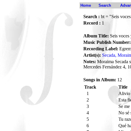
Home
Search
Advan
Search :
bt = "Seis voces
Record :
1
Album Title:
Seis voces 
Music Publish Number:
Recording Label:
Egre
Artist(s):
Secada, Morai
Notes:
Moraima Secada si
Mercedes Fernández 4, 1
Songs in Album:
12
Track
Title
1
Alivi
2
Esta f
3
Se me 
4
No sé 
5
Tu ra
6
Qué h