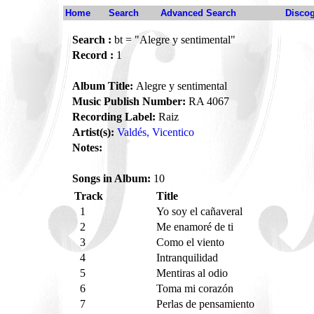
Home
Search
Advanced Search
Disco
Search :
bt = "Alegre y sentimental"
Record :
1
Album Title:
Alegre y sentimental
Music Publish Number:
RA 4067
Recording Label:
Raiz
Artist(s):
Valdés, Vicentico
Notes:
Songs in Album:
10
Track
Title
1
Yo soy el cañaveral
2
Me enamoré de ti
3
Como el viento
4
Intranquilidad
5
Mentiras al odio
6
Toma mi corazón
7
Perlas de pensamiento