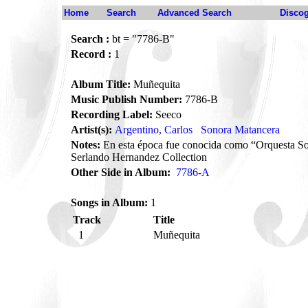
Home
Search
Advanced Search
Disco
Search :
bt = "7786-B"
Record :
1
Album Title:
Muñequita
Music Publish Number:
7786-B
Recording Label:
Seeco
Artist(s):
Argentino, Carlos
Sonora Matancera
Notes:
En esta época fue conocida como “Orquesta S
Serlando Hernandez Collection
Other Side in Album:
7786-A
Songs in Album:
1
Track
Title
1
Muñequita