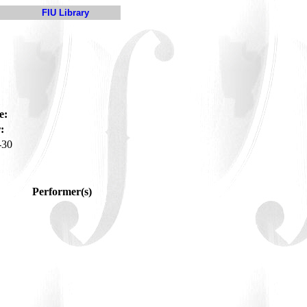
FIU Library
e:
:
-30
Performer(s)