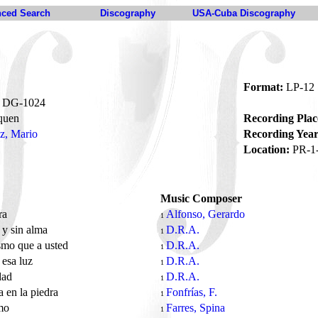
ced Search
Discography
USA-Cuba Discography
Format:
LP-12
DG-1024
quen
Recording Plac
iz, Mario
Recording Year
Location:
PR-1
Music Composer
ra
Alfonso, Gerardo
1
 y sin alma
D.R.A.
1
mo que a usted
D.R.A.
1
esa luz
D.R.A.
1
dad
D.R.A.
1
a en la piedra
Fonfrías, F.
1
mo
Farres, Spina
1