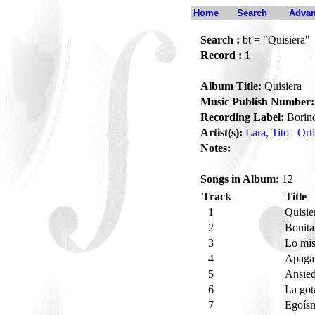
Home
Search
Advan
Search :
bt = "Quisiera"
Record :
1
Album Title:
Quisiera
Music Publish Number:
Recording Label:
Borin
Artist(s):
Lara, Tito
Ort
Notes:
Songs in Album:
12
Track
Title
1
Quisie
2
Bonita
3
Lo mis
4
Apaga 
5
Ansie
6
La got
7
Egoís