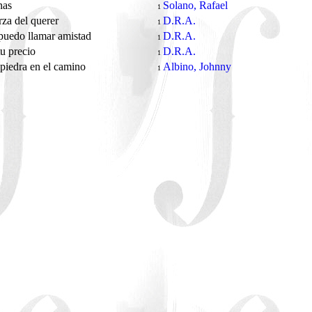
nas
Solano, Rafael
1
rza del querer
D.R.A.
1
puedo llamar amistad
D.R.A.
1
u precio
D.R.A.
1
iedra en el camino
Albino, Johnny
1