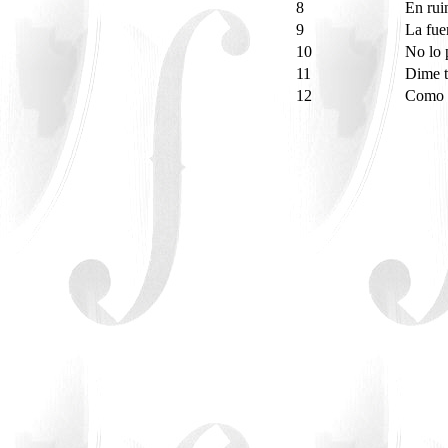
8
En rui
9
La fue
10
No lo 
11
Dime t
12
Como p