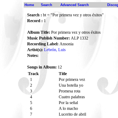
Home
Search
Advanced Search
Disco
Search :
bt = "Por primera vez y otros éxitos"
Record :
1
Album Title:
Por primera vez y otros éxitos
Music Publish Number:
ALP 1332
Recording Label:
Ansonia
Artist(s):
Lebrón, Luis
Notes:
Songs in Album:
12
Track
Title
1
Por primera vez
2
Una botella yo
3
Promesa rota
4
Cuatro palabras
5
Por la señal
6
A lo macho
7
Lucerito de abril