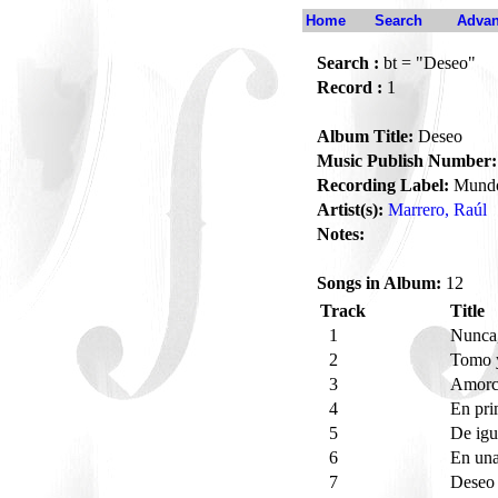
Home
Search
Advan
Search :
bt = "Deseo"
Record :
1
Album Title:
Deseo
Music Publish Number:
Recording Label:
Mund
Artist(s):
Marrero, Raúl
Notes:
Songs in Album:
12
Track
Title
1
Nunca
2
Tomo 
3
Amorci
4
En pri
5
De igu
6
En una
7
Dese