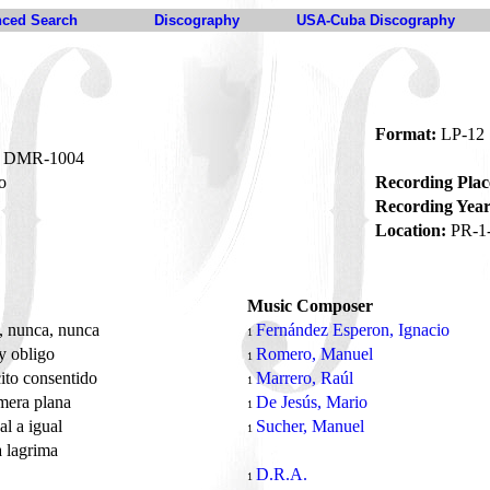
ced Search
Discography
USA-Cuba Discography
Format:
LP-12
DMR-1004
o
Recording Plac
Recording Year
Location:
PR-1
Music Composer
, nunca, nunca
Fernández Esperon, Ignacio
1
y obligo
Romero, Manuel
1
to consentido
Marrero, Raúl
1
mera plana
De Jesús, Mario
1
al a igual
Sucher, Manuel
1
 lagrima
o
D.R.A.
1