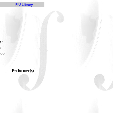
FIU Library
e:
:
-35
Performer(s)