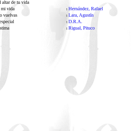
 altar de tu vida
s mi vida
Hernández, Rafael
1
o vuelvas
Lara, Agustín
1
especial
D.R.A.
1
astima
Rigual, Pituco
1