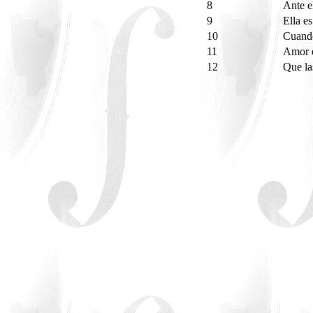
8
Ante el
9
Ella e
10
Cuand
11
Amor 
12
Que l