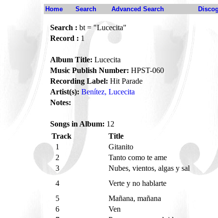
Home
Search
Advanced Search
Disco
Search :
bt = "Lucecita"
Record :
1
Album Title:
Lucecita
Music Publish Number:
HPST-060
Recording Label:
Hit Parade
Artist(s):
Benítez, Lucecita
Notes:
Songs in Album:
12
Track
Title
1
Gitanito
2
Tanto como te ame
3
Nubes, vientos, algas y sal
4
Verte y no hablarte
5
Mañana, mañana
6
Ven