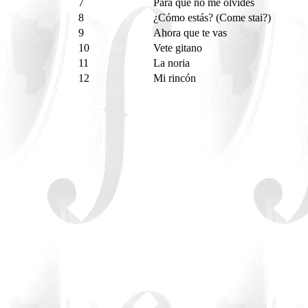
7
Para que no me olvides
8
¿Cómo estás? (Come stai?)
9
Ahora que te vas
10
Vete gitano
11
La noria
12
Mi rincón