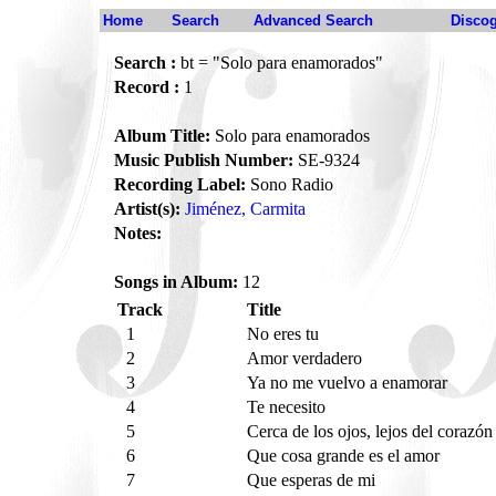
Home
Search
Advanced Search
Disco
Search :
bt = "Solo para enamorados"
Record :
1
Album Title:
Solo para enamorados
Music Publish Number:
SE-9324
Recording Label:
Sono Radio
Artist(s):
Jiménez, Carmita
Notes:
Songs in Album:
12
Track
Title
1
No eres tu
2
Amor verdadero
3
Ya no me vuelvo a enamorar
4
Te necesito
5
Cerca de los ojos, lejos del corazó
6
Que cosa grande es el amor
7
Que esperas de mi