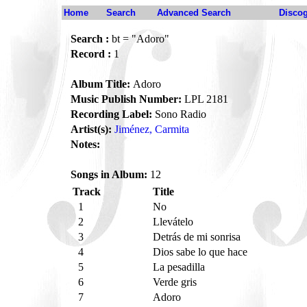
Home
Search
Advanced Search
Disco
Search :
bt = "Adoro"
Record :
1
Album Title:
Adoro
Music Publish Number:
LPL 2181
Recording Label:
Sono Radio
Artist(s):
Jiménez, Carmita
Notes:
Songs in Album:
12
Track
Title
1
No
2
Llevátelo
3
Detrás de mi sonrisa
4
Dios sabe lo que hace
5
La pesadilla
6
Verde gris
7
Adoro