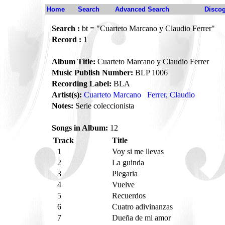
Home
Search
Advanced Search
Disco
Search :
bt = "Cuarteto Marcano y Claudio Ferrer"
Record :
1
Album Title:
Cuarteto Marcano y Claudio Ferrer
Music Publish Number:
BLP 1006
Recording Label:
BLA
Artist(s):
Cuarteto Marcano
Ferrer, Claudio
Notes:
Serie coleccionista
Songs in Album:
12
Track
Title
1
Voy si me llevas
2
La guinda
3
Plegaria
4
Vuelve
5
Recuerdos
6
Cuatro adivinanzas
7
Dueña de mi amor