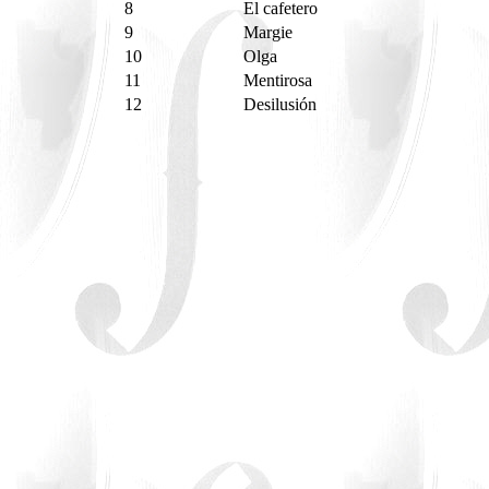
8
El cafetero
9
Margie
10
Olga
11
Mentirosa
12
Desilusión