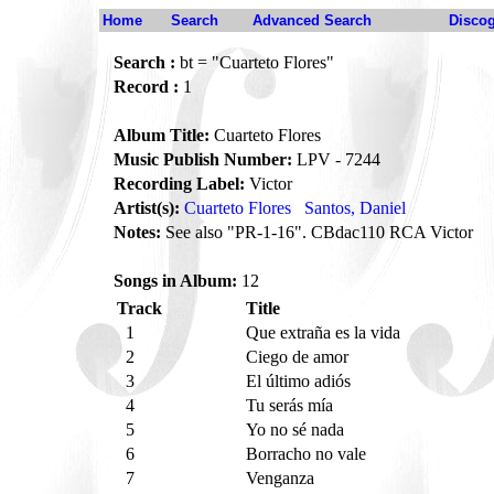
Home
Search
Advanced Search
Disco
Search :
bt = "Cuarteto Flores"
Record :
1
Album Title:
Cuarteto Flores
Music Publish Number:
LPV - 7244
Recording Label:
Victor
Artist(s):
Cuarteto Flores
Santos, Daniel
Notes:
See also "PR-1-16". CBdac110 RCA Victor
Songs in Album:
12
Track
Title
1
Que extraña es la vida
2
Ciego de amor
3
El último adiós
4
Tu serás mía
5
Yo no sé nada
6
Borracho no vale
7
Venganza