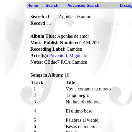
Home
Search
Advanced Search
Disco
Search :
bt = "Agonías de amor"
Record :
1
Album Title:
Agonías de amor
Music Publish Number:
CAM-209
Recording Label:
Camden
Artist(s):
Poventud, Miguelito
Notes:
CBdac7 RCA Camden
Songs in Album:
10
Track
Title
1
Voy a comprar tu retrato
2
Tango negro
3
No hay olvido total
4
El ultimo beso
5
Palabras al viento
6
Besos de muerto