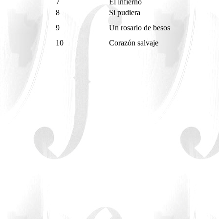
7
El infierno
8
Si pudiera
9
Un rosario de besos
10
Corazón salvaje