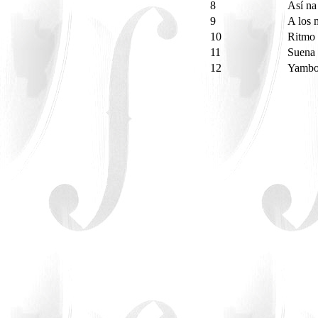
8
Así n
9
A los 
10
Ritmo
11
Suena
12
Yamb