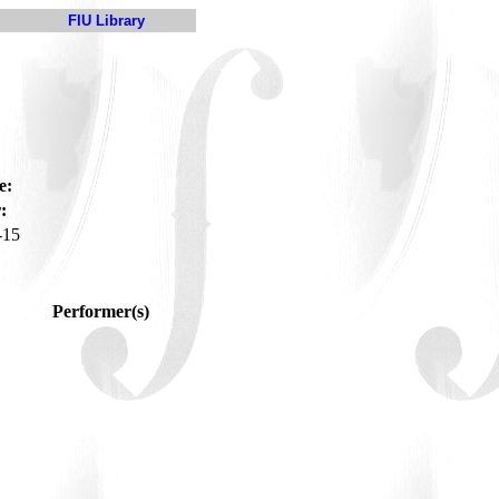
FIU Library
e:
:
-15
Performer(s)