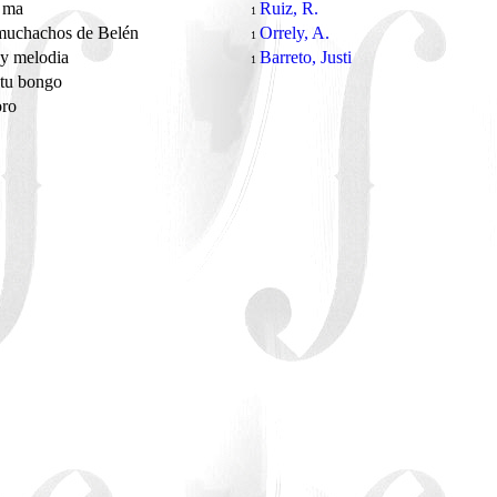
a ma
Ruiz, R.
1
muchachos de Belén
Orrely, A.
1
 y melodia
Barreto, Justi
1
 tu bongo
oro