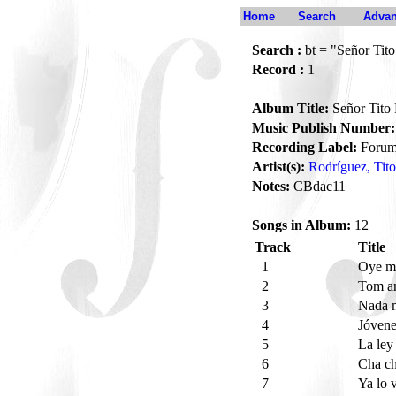
Home
Search
Advan
Search :
bt = "Señor Tit
Record :
1
Album Title:
Señor Tito
Music Publish Number:
Recording Label:
Foru
Artist(s):
Rodríguez, Tito
Notes:
CBdac11
Songs in Album:
12
Track
Title
1
Oye m
2
Tom a
3
Nada 
4
Jóvene
5
La ley
6
Cha c
7
Ya lo 