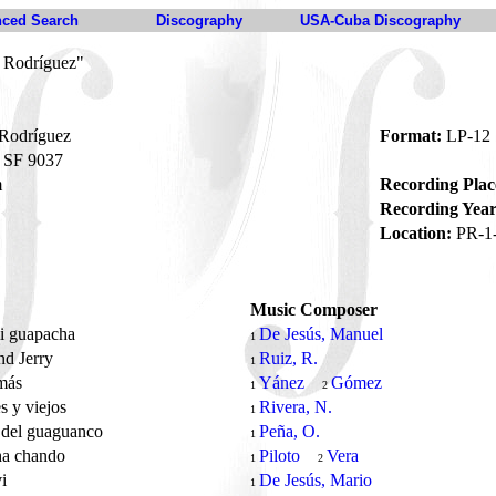
ced Search
Discography
USA-Cuba Discography
o Rodríguez"
 Rodríguez
Format:
LP-12
SF 9037
m
Recording Plac
Recording Year
Location:
PR-1
Music Composer
i guapacha
De Jesús, Manuel
1
nd Jerry
Ruiz, R.
1
más
Yánez
Gómez
1
2
s y viejos
Rivera, N.
1
 del guaguanco
Peña, O.
1
ha chando
Piloto
Vera
1
2
vi
De Jesús, Mario
1