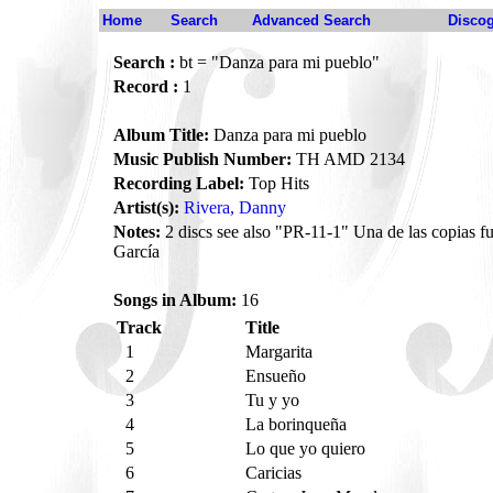
Home
Search
Advanced Search
Disco
Search :
bt = "Danza para mi pueblo"
Record :
1
Album Title:
Danza para mi pueblo
Music Publish Number:
TH AMD 2134
Recording Label:
Top Hits
Artist(s):
Rivera, Danny
Notes:
2 discs see also "PR-11-1" Una de las copias f
García
Songs in Album:
16
Track
Title
1
Margarita
2
Ensueño
3
Tu y yo
4
La borinqueña
5
Lo que yo quiero
6
Caricias