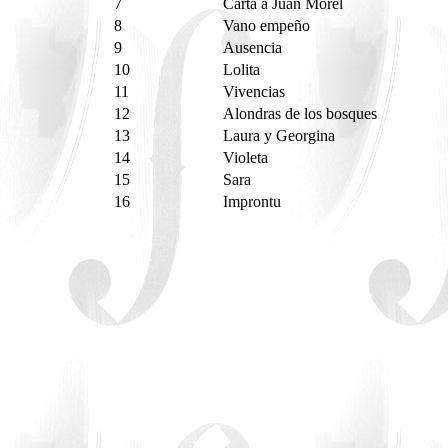
7
Carta a Juan Morel
8
Vano empeño
9
Ausencia
10
Lolita
11
Vivencias
12
Alondras de los bosques
13
Laura y Georgina
14
Violeta
15
Sara
16
Improntu