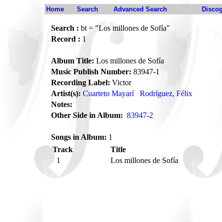
Home
Search
Advanced Search
Disco
Search :
bt = "Los millones de Sofía"
Record :
1
Album Title:
Los millones de Sofía
Music Publish Number:
83947-1
Recording Label:
Victor
Artist(s):
Cuarteto Mayarí
Rodríguez, Félix
Notes:
Other Side in Album:
83947-2
Songs in Album:
1
Track
Title
1
Los millones de Sofía