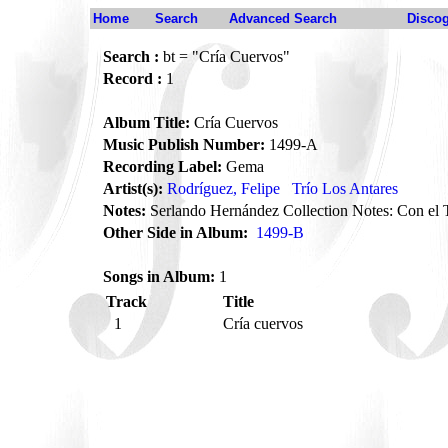
Home
Search
Advanced Search
Disco
Search :
bt = "Cría Cuervos"
Record :
1
Album Title:
Cría Cuervos
Music Publish Number:
1499-A
Recording Label:
Gema
Artist(s):
Rodríguez, Felipe
Trío Los Antares
Notes:
Serlando Hernández Collection Notes: Con el 
Other Side in Album:
1499-B
Songs in Album:
1
Track
Title
1
Cría cuervos