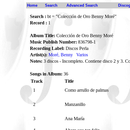
Home
Search
Advanced Search
Disco
Search :
bt = "Colección de Oro Benny Moré"
Record :
1
Album Title:
Colección de Oro Benny Moré
Music Publish Number:
836798-1
Recording Label:
Discos Perla
Artist(s):
Moré, Benny
Varios
Notes:
3 discos - Incompleto. Contiene disco 2 y 3. C
Songs in Album:
36
Track
Title
1
Como arrullo de palmas
2
Manzanillo
3
Ana María