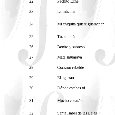
22
Pachito Eché
23
La múcura
24
Mi chiquita quiere guarachar
25
Tú, solo tú
26
Bonito y sabroso
27
Mata siguaraya
28
Corazón rebelde
29
El agarrao
30
Dónde estabas tú
31
Mucho corazón
32
Santa Isabel de las Lajas