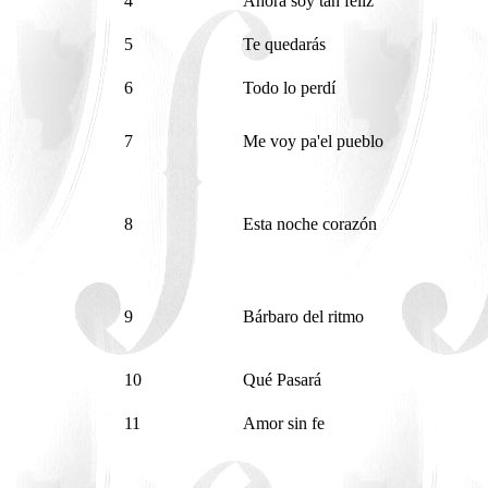
4
Ahora soy tan feliz
5
Te quedarás
6
Todo lo perdí
7
Me voy pa'el pueblo
8
Esta noche corazón
9
Bárbaro del ritmo
10
Qué Pasará
11
Amor sin fe