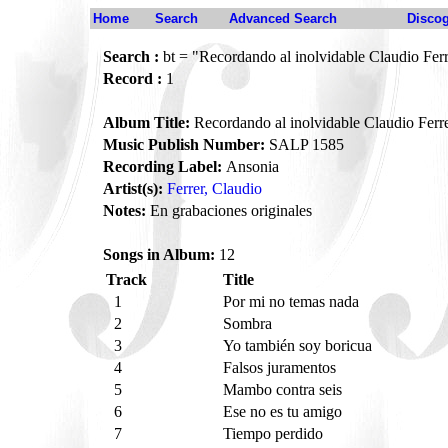
Home
Search
Advanced Search
Disco
Search :
bt = "Recordando al inolvidable Claudio Fer
Record :
1
Album Title:
Recordando al inolvidable Claudio Ferr
Music Publish Number:
SALP 1585
Recording Label:
Ansonia
Artist(s):
Ferrer, Claudio
Notes:
En grabaciones originales
Songs in Album:
12
Track
Title
1
Por mi no temas nada
2
Sombra
3
Yo también soy boricua
4
Falsos juramentos
5
Mambo contra seis
6
Ese no es tu amigo
7
Tiempo perdido