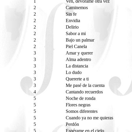
1
Ven, devórame otra vez
2
Caminemos
2
Sin fe
2
Envidia
2
Delirio
2
Sabor a mi
2
Bajo un palmar
2
Piel Canela
3
Amar y querer
3
Alma adentro
3
La distancia
3
Lo dudo
3
Quererte a ti
3
Me pasé de la cuenta
4
Cantando recuerdos
5
Noche de ronda
5
Flores negras
5
Somos diferentes
5
Cuando ya no me quieras
5
Perdón
5
Espérame en el cielo