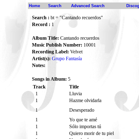
Home
Search
Advanced Search
Disco
Search :
bt = "Cantando recuerdos"
Record :
1
Album Title:
Cantando recuerdos
Music Publish Number:
10001
Recording Label:
Velvet
Artist(s):
Grupo Fantasía
Notes:
Songs in Album:
5
Track
Title
1
Lluvia
1
Hazme olvidarla
1
Desesperado
1
Yo que te amé
1
Sólo importas tú
1
Quiero morir de tu piel