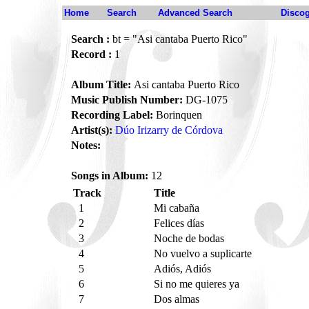
Home
Search
Advanced Search
Disco
Search :
bt = "Asi cantaba Puerto Rico"
Record :
1
Album Title:
Asi cantaba Puerto Rico
Music Publish Number:
DG-1075
Recording Label:
Borinquen
Artist(s):
Dúo Irizarry de Córdova
Notes:
Songs in Album:
12
Track
Title
1
Mi cabaña
2
Felices días
3
Noche de bodas
4
No vuelvo a suplicarte
5
Adiós, Adiós
6
Si no me quieres ya
7
Dos almas