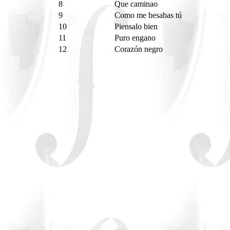
8
Que caminao
9
Como me besabas tú
10
Piensalo bien
11
Puro engano
12
Corazón negro