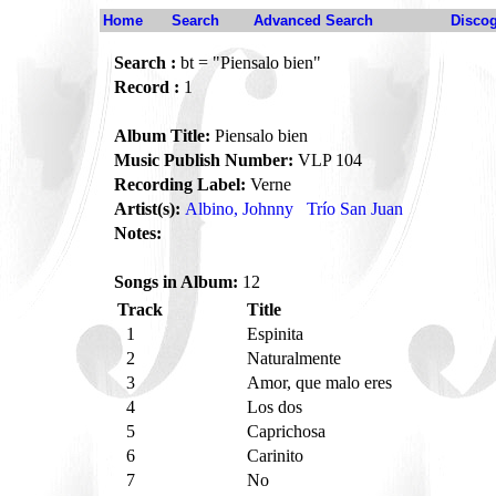
Home
Search
Advanced Search
Disco
Search :
bt = "Piensalo bien"
Record :
1
Album Title:
Piensalo bien
Music Publish Number:
VLP 104
Recording Label:
Verne
Artist(s):
Albino, Johnny
Trío San Juan
Notes:
Songs in Album:
12
Track
Title
1
Espinita
2
Naturalmente
3
Amor, que malo eres
4
Los dos
5
Caprichosa
6
Carinito
7
No