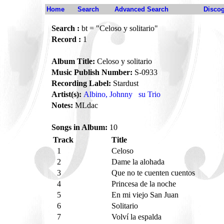
Home
Search
Advanced Search
Disco
Search :
bt = "Celoso y solitario"
Record :
1
Album Title:
Celoso y solitario
Music Publish Number:
S-0933
Recording Label:
Stardust
Artist(s):
Albino, Johnny
su Trio
Notes:
MLdac
Songs in Album:
10
Track
Title
1
Celoso
2
Dame la alohada
3
Que no te cuenten cuentos
4
Princesa de la noche
5
En mi viejo San Juan
6
Solitario
7
Volví la espalda