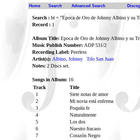
Home
Search
Advanced Search
Disco
Search :
bt = "Epoca de Oro de Johnny Albino y su T
Record :
1
Album Title:
Epoca de Oro de Johnny Albino y su Tr
Music Publish Number:
ADP 531/2
Recording Label:
Peerless
Artist(s):
Albino, Johnny
Trío San Juan
Notes:
2 Discs set.
Songs in Album:
16
Track
Title
1
Siete notas de amor
2
Mi novia está enferma
3
Poquita fe
4
Naturalmente
5
Los dos
6
Nuestro fracaso
7
Corazón Negro